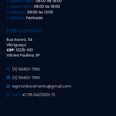
Quinta-feira:
08:00 às 18:00
Sexta-feira:
08:00 às 18:00
Sábado:
09:00 às 13:00
Feriado:
Fechado
Fale conosco
Rua Itororó, 114
Vila Iguaçú
CEP:
13225​-610
Várzea Paulista, SP
(11) 93452-7355
(11) 93452-7355
wgmonitoramento@gmail.com
CNPJ:
47.715.042/0001-72