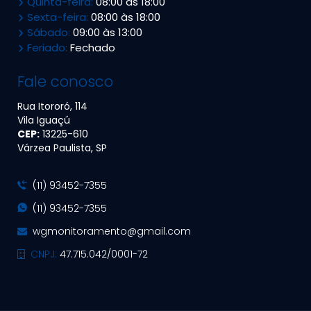
Quinta-feira:
08:00 às 18:00
Sexta-feira:
08:00 às 18:00
Sábado:
09:00 às 13:00
Feriado:
Fechado
Fale conosco
Rua Itororó, 114
Vila Iguaçú
CEP:
13225​-610
Várzea Paulista, SP
(11) 93452-7355
(11) 93452-7355
wgmonitoramento@gmail.com
CNPJ:
47.715.042/0001-72